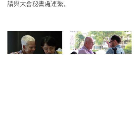
請與大會秘書處連繫。
.
.
.
.